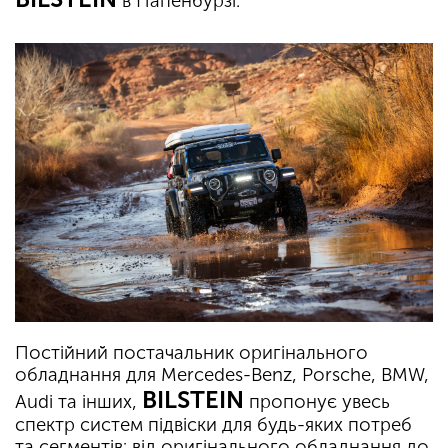
в Папенбурзі.
Постійний постачальник оригінального
обладнання для Mercedes-Benz, Porsche, BMW,
BILSTEIN
Audi та інших,
пропонує увесь
спектр систем підвіски для будь-яких потреб
та сегментів: від оригінального обладнання до