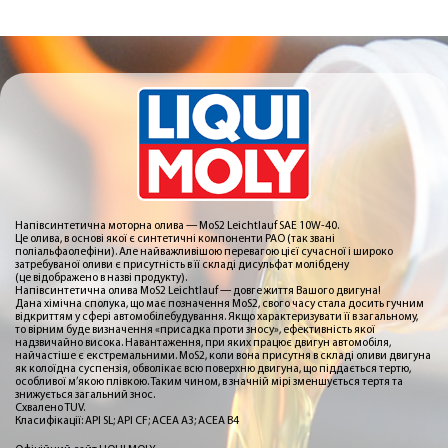
Напівсинтетична моторна олива — MoS2 Leichtlauf SAE 10W-40.
Це олива, в основі якої є синтетичні компоненти PAO (так звані
поліальфаолефіни). Але найважливішою перевагою цієї сучасної і широко
затребуваної оливи є присутність в її складі дисульфат молібдену
(це відображено в назві продукту).
Напівсинтетична олива MoS2 Leichtlauf — довге життя Вашого двигуна!
Дана хімічна сполука, що має позначення MoS2, свого часу стала досить гучним
відкриттям у сфері автомобілебудування. Якщо характеризувати її в загальному,
то вірним буде визначення «присадка проти зносу», ефективність якої
надзвичайно висока. Навантаження, при яких працює двигун автомобіля,
найчастіше є екстремальними. MoS2, коли вона присутня в складі оливи двигуна
як колоїдна суспензія, обволікає всю поверхню двигуна, що піддається тертю,
особливої м’якою плівкою. Таким чином, в значній мірі зменшується тертя та
знижується загальний знос.
Схвалено TUV.
Класифікації: API SL; API CF; ACEA A3; ACEA B4