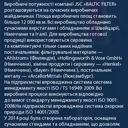
Виробничі потужності компанії JSC «BALTIC FILTER»
розташовуються на сучасних виробничих
майданчиках. Площа виробничих площ становить
більше 12 000 кв м. Всі виробництво обладнано
сучасними верстатами і обладнанням зі Швейцарії,
Німеччини та Італії. Для виробництва готової
продукції використовуються сировина
та комплектуючі тільки самих надійних
постачальників: фільтрувальні матеріали —
«Ahlstrom» (Фінляндія), «Hollingsworth & Vose GmbH»
(Німеччина), хімічні продукти і сировину — «Henkel»
(Німеччина), «Bayer» (Німеччина ), постачальник
металу — «ArcellorMittal» (Люксембург).
На підприємстві впроваджена система система
менеджменту якості ISO / TS 16949: 2009. Всі
виробничі процеси виконуються відповідно
до вимог стандарту менеджменту якості ISO 9001:
2008.На підприємстві впроваджена система охорони
природи ISO 14001/2005
У 2014 році була створена лабораторія, оснащена
сучасними стендами та обладнанням, що дозволяє