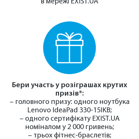
в мережі
EXIST.UA
Бери участь у розіграшах крутих
призів*:
– головного призу: одного ноутбука
Lenovo IdeaPad 330-15IKB;
– одного сертифікату
EXIST.UA
номіналом у 2 000 гривень;
– трьох фітнес-браслетів;