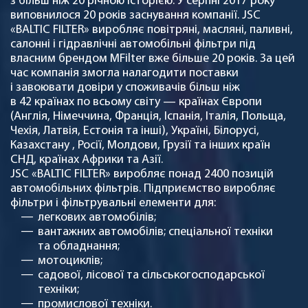
з більш ніж 20 річною історією. У серпні 2017 року
виповнилося 20 років заснування компанії. JSC
«BALTIC FILTER» виробляє повітряні, масляні, паливні,
салонні і гідравлічні автомобільні фільтри під
власним брендом MFilter вже більше 20 років. За цей
час компанія змогла налагодити поставки
і завоювати довіри у споживачів більш ніж
в 42 країнах по всьому світу — країнах Європи
(Англія, Німеччина, Франція, Іспанія, Італія, Польща,
Чехія, Латвія, Естонія та інші), Україні, Білорусі,
Казахстану , Росії, Молдови, Грузії та інших країн
СНД, країнах Африки та Азії.
JSC «BALTIC FILTER» виробляє понад 2400 позицій
автомобільних фільтрів. Підприємство виробляє
фільтри і фільтрувальні елементи для:
легкових автомобілів;
вантажних автомобілів; спеціальної техніки
та обладнання;
мотоциклів;
садової, лісової та сільськогосподарської
техніки;
промислової техніки.