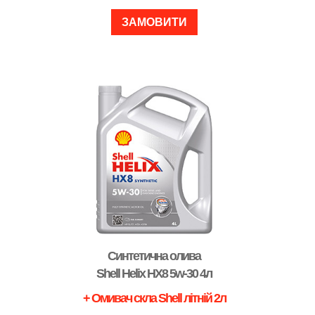
ЗАМОВИТИ
Синтетична олива
Shell Helix HX8 5w-30 4л
+ Омивач скла Shell літній 2л