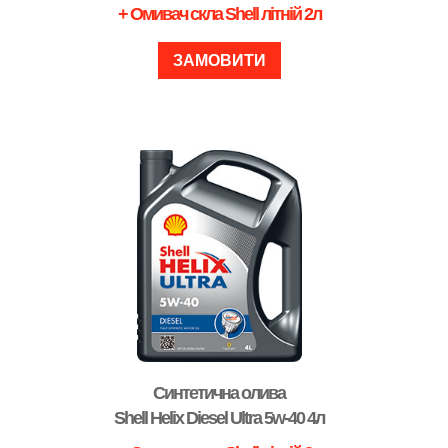
+ Омивач скла Shell літній 2л
ЗАМОВИТИ
Синтетична олива
Shell Helix Diesel Ultra 5w-40 4л