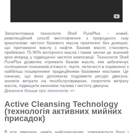
Запатентована технологія Shell PurePlus – новий,
революційний спосіб виготовлення з природного газу
кришталево чистого базового масла практично без домішок,
що притаманні маслу з нафти. Базове масло становить
приблизно 75-90% моторного масла і таким чином це значний
крок вперед у підвищенні чистоти композиції. Технологія Shell
PurePlus дозволяє отримати базове масло, яке забезпечує
поліпшення показників в'язкості, тертя, летючості в порівнянні з
найбільш поширеними традиційними базовими маслами. Це
означає, що воно допомагає подовжити ресурс двигуна,
знизити витрати на техобслуговування, скоротити витрату
масла, підвищити економію палива і чистоту двигуна.
Дізнатися більше про технологію >>
Active Cleansing Technology
(технологія активних мийних
присадок)
В усіх двигунах, навіть найсучасніших, утворюються бруд і