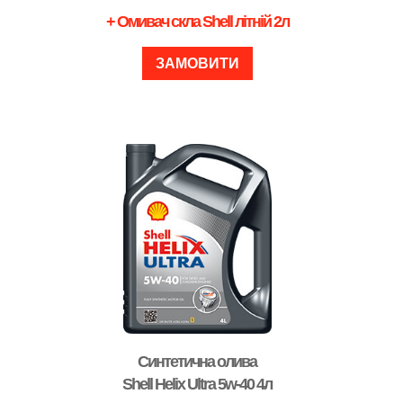
+ Омивач скла Shell літній 2л
ЗАМОВИТИ
Синтетична олива
Shell Helix Ultra 5w-40 4л