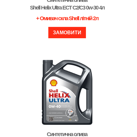
Синтетична олива
Shell Helix Ultra ECT С2/C3 0w-30 4л
+ Омивач скла Shell літній 2л
ЗАМОВИТИ
Синтетична олива