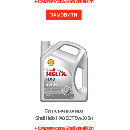
+ Омивач скла Shell літній 2л
ЗАМОВИТИ
Синтетична олива
Shell Helix HX8 ECT 5w-30 5л
+ Омивач скла Shell літній 2л