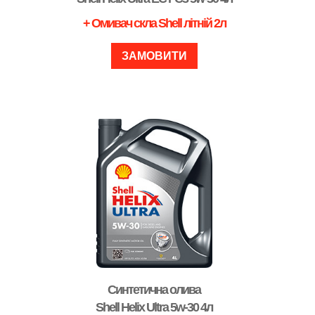
+ Омивач скла Shell літній 2л
ЗАМОВИТИ
Синтетична олива
Shell Helix Ultra 5w-30 4л