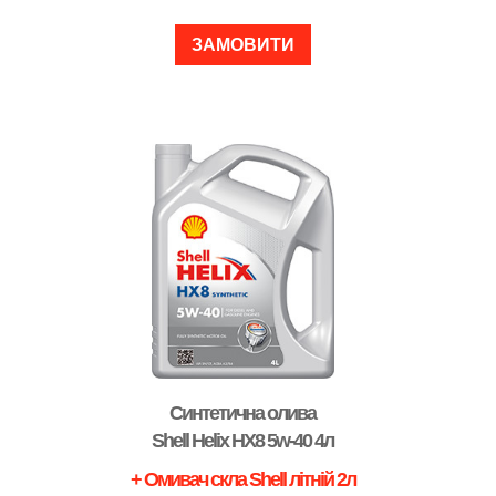
ЗАМОВИТИ
Синтетична олива
Shell Helix HX8 5w-40 4л
+ Омивач скла Shell літній 2л