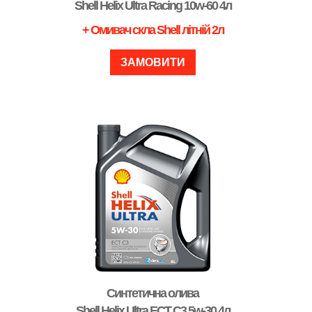
Shell Helix Ultra Racing 10w-60 4л
+ Омивач скла Shell літній 2л
ЗАМОВИТИ
Синтетична олива
Shell Helix Ultra ECT С3 5w-30 4л