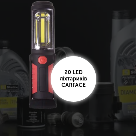
20 LED
ліхтариків
CARFACE