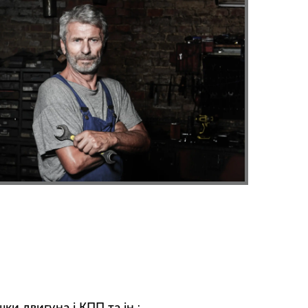
ки двигуна і КПП та ін.;