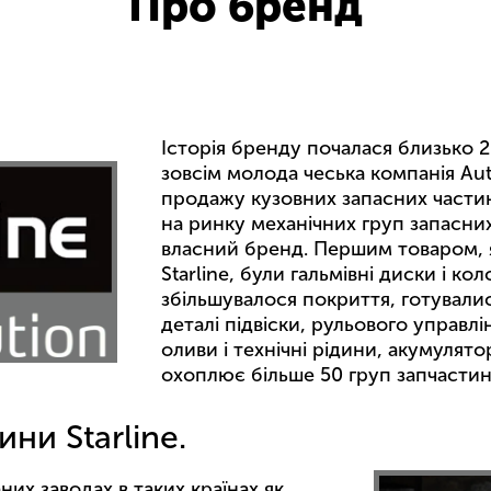
Про бренд
Історія бренду почалася близько 20
зовсім молода чеська компанія Auto
продажу кузовних запасних части
на ринку механічних груп запасних
власний бренд. Першим товаром, 
Starline, були гальмівні диски і ко
збільшувалося покриття, готувалис
деталі підвіски, рульового управлі
оливи і технічні рідини, акумулято
охоплює більше 50 груп запчастин
ни Starline.
их заводах в таких країнах як