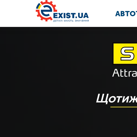
АВТО
Щотижн