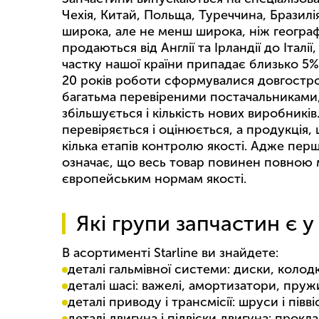
Чехія, Китай, Польща, Туреччина, Бразилія,
широка, але не менш широка, ніж географі
продаються від Англії та Ірландії до Італії
частку нашої країни припадає близько 5% в
20 років роботи сформувалися довгостро
багатьма перевіреними постачальниками,
збільшується і кількість нових виробник
перевіряється і оцінюється, а продукція
кілька етапів контролю якості. Адже перш
означає, що весь товар повинен повною 
європейським нормам якості.
Які групи запчастин є у 
В асортименті Starline ви знайдете:
деталі гальмівної системи: диски, колод
деталі шасі: важелі, амортизатори, пру
деталі приводу і трансмісії: шруси і півв
деталі двигуна і підвіски двигуна: прокл