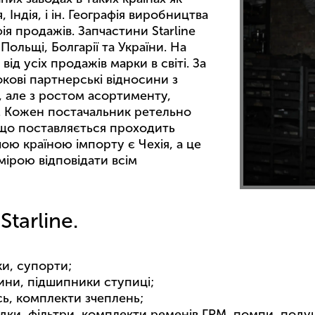
 Індія, і ін. Географія виробництва
я продажів. Запчастини Starline
, Польщі, Болгарії та України. На
ід усіх продажів марки в світі. За
кові партнерські відносини з
 але з ростом асортименту,
ів. Кожен постачальник ретельно
, що поставляється проходить
ою країною імпорту є Чехія, а це
мірою відповідати всім
Starline.
ки, супорти;
жини, підшипники ступиці;
ісь, комплекти зчеплень;
адки, фільтри, комплекти ременів ГРМ, помпи, подуш