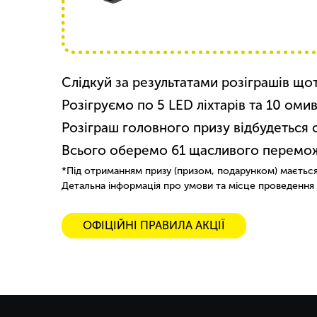
Слідкуй за результатами розіграшів що
Розігруємо по 5 LED ліхтарів та 10 омив
Розіграш головного призу відбудеться се
Всього оберемо 61 щасливого перемож
*Під отриманням призу (призом, подарунком) мається 
Детальна інформація про умови та місце проведення а
ОФІЦІЙНІ ПРАВИЛА АКЦІЇ