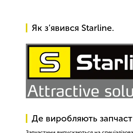
Як з’явився Starline.
Де виробляють запчасти
Запчастини випускаються на спеціалізован