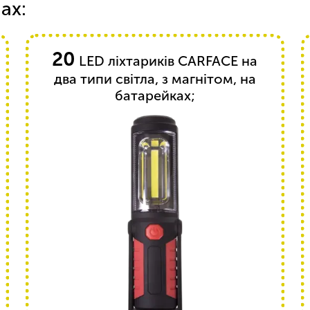
ах:
20
LED ліхтариків CARFACE на
два типи світла, з магнітом, на
батарейках;