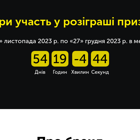
ри участь у розіграші приз
7» листопада 2023 р. по «27» грудня 2023 р. в 
54
19
-4
44
Днів
Годин
Хвилин
Секунд