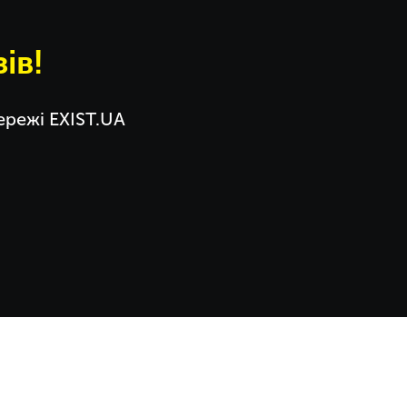
ів!
мережі EXIST.UA