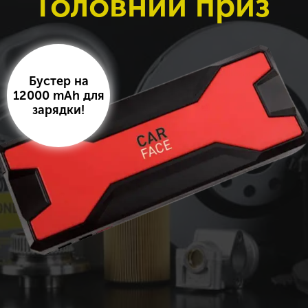
Головний приз
Бустер на
12000 mAh для
зарядки!